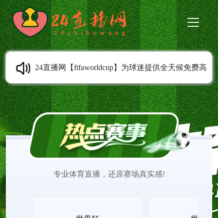
24直播网【fifaworldcup】为球迷提供全天候免费高
清体育直播，无需插件，电脑/手机/平板多端适配。
涵盖世界杯、欧洲五大联赛、NBA、FIBA、网球大
满贯、F1等顶级赛事，实时比分榜与热点新闻同步
专业体育直播，还原赛场真实感!
更新，尽享沉浸式观赛体验。