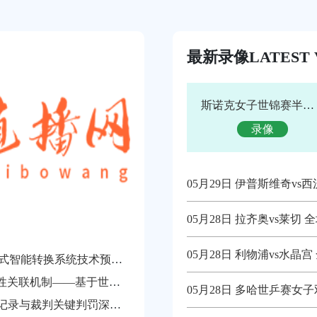
最新录像
LATEST 
斯诺克女子世锦赛半决赛 白雨露vs夏雨滢 全场录像回放
录像
05月29日 伊普斯维奇vs
05月28日 拉齐奥vs莱切
05月28日 利物浦vs水晶
穹顶重构：箭头体育场NFL/足球双模式智能转换系统技术预研（2026世界杯兼容架构）
边裁体能衰减临界点与越位误判的隐性关联机制——基于世界杯跑动负荷累积的实证分析
05月28日 多哈世乒赛女子双打决赛 波尔卡
2026世界杯32强赛：VAR介入时刻全记录与裁判关键判罚深度复盘