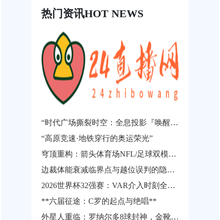
热门资讯
HOT NEWS
“时代广场撕裂时空：全息投影『唤醒』世界杯永恒瞬间”
“高原竞速·地铁穿行的奥运荣光”
穹顶重构：箭头体育场NFL/足球双模式智能转换系统技术预研（2026世界杯兼容架构）
边裁体能衰减临界点与越位误判的隐性关联机制——基于世界杯跑动负荷累积的实证分析
2026世界杯32强赛：VAR介入时刻全记录与裁判关键判罚深度复盘
**六届征途：C罗的起点与绝唱**
外星人重临：罗纳尔多8球封神，金靴加冕